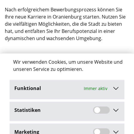
Nach erfolgreichem Bewerbungsprozess können Sie
Ihre neue Karriere in Oranienburg starten. Nutzen Sie
die vielfältigen Möglichkeiten, die die Stadt zu bieten
hat, und entfalten Sie Ihr Berufspotenzial in einer
dynamischen und wachsenden Umgebung.
Verpassen Sie nicht Ihre Chance auf
Wir verwenden Cookies, um unsere Website und
Ihren Traumjob in Oranienburg
unseren Service zu optimieren.
Entdecken Sie die vielfältigen Karrieremöglichkeiten in
Funktional
Immer aktiv
Oranienburg und profitieren Sie von unserer
regionalen Jobbörse. Nutzen Sie
arbeiten-in-
oranienburg.de
, um Ihren Traumjob in Ihrer
Statistiken
Heimatstadt zu finden. Verpassen Sie nicht diese
Chance und starten Sie noch heute Ihre erfolgreiche
Karriere in Oranienburg!
Marketing