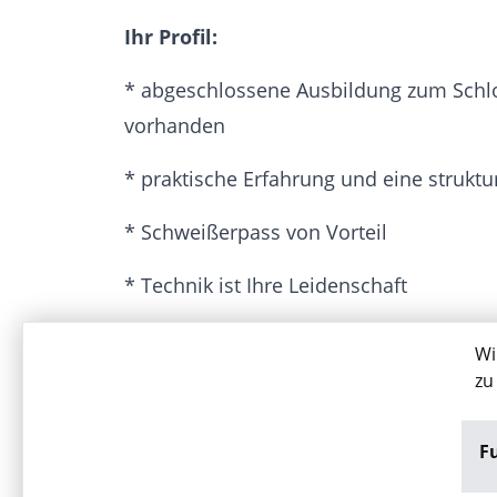
Ihr Profil:
* abgeschlossene Ausbildung zum Schlos
vorhanden
* praktische Erfahrung und eine struktu
* Schweißerpass von Vorteil
* Technik ist Ihre Leidenschaft
* Sie lieben die Herausforderung und ein
Wi
zu
* Pünktlichkeit, Teamfähigkeit
F
Jetzt bewerben