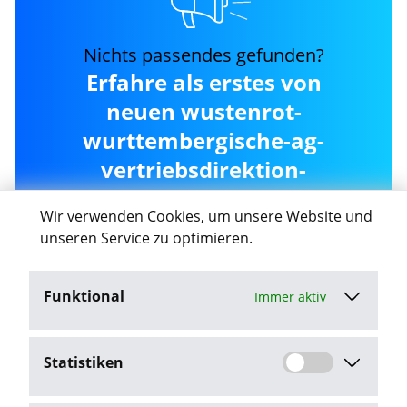
Nichts passendes gefunden?
Erfahre als erstes von
neuen wustenrot-
wurttembergische-ag-
vertriebsdirektion-
berlinbrandenburg Jobs
Wir verwenden Cookies, um unsere Website und
in Oranienburg
unseren Service zu optimieren.
Funktional
Immer aktiv
Job-Agent aktivieren
Statistiken
Mit dem Klick auf "Job-Agent aktivieren" stimme ich den