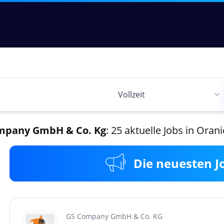
mpany GmbH & Co. Kg
: 25 aktuelle Jobs in Oran
Die neuesten J
GS Company GmbH & Co. KG