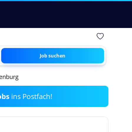
Job suchen
ienburg
obs
ins Postfach!