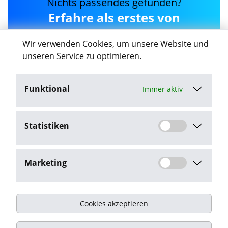
Nichts passendes gefunden?
Erfahre als erstes von
neuen jk-media Jobs in
Wir verwenden Cookies, um unsere Website und
Oranienburg
unseren Service zu optimieren.
Funktional
Immer aktiv
Job-Agent aktivieren
Statistiken
Mit dem Klick auf "Job-Agent aktivieren" stimme ich den
Datenschutzbestimmungen
zu.
Marketing
Cookies akzeptieren
Impressum